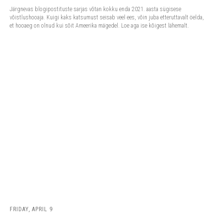
Järgnevas blogipostituste sarjas võtan kokku enda 2021. aasta sügisese
võistlushooaja. Kuigi kaks katsumust seisab veel ees, võin juba etteruttavalt öelda,
et hooaeg on olnud kui sõit Ameerika mägedel. Loe aga ise kõigest lähemalt.
FRIDAY, APRIL 9