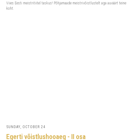
Viies Eesti meistritiitel taskus! Põhjamaade meistrivõistlustelt aga auväärt teine
koht.
SUNDAY, OCTOBER 24
Egerti võistlushooaeg - II osa