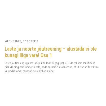
WEDNESDAY, OCTOBER 7
Laste ja noorte jõutreening – alustada ei ole
kunagi liiga vara! Osa 1
Laste jõutreeninguga seotud müüte levib liigagi palju. Mida rohkem müütidest
rääkida ning neid ümber lükata, seda suurem on tõenäosus, et ühiskond tervikuna
kujundab oma iganenud seisukohad ümber.