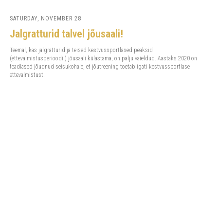
SATURDAY, NOVEMBER 28
Jalgratturid talvel jõusaali!
Teemal, kas jalgratturid ja teised kestvussportlased peaksid
(ettevalmistusperioodil) jõusaali külastama, on palju vaieldud. Aastaks 2020 on
teadlased jõudnud seisukohale, et jõutreening toetab igati kestvussportlase
ettevalmistust.