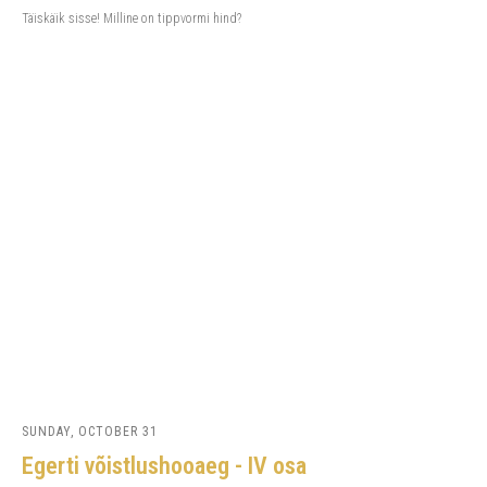
Täiskäik sisse! Milline on tippvormi hind?
SUNDAY, OCTOBER 31
Egerti võistlushooaeg - IV osa