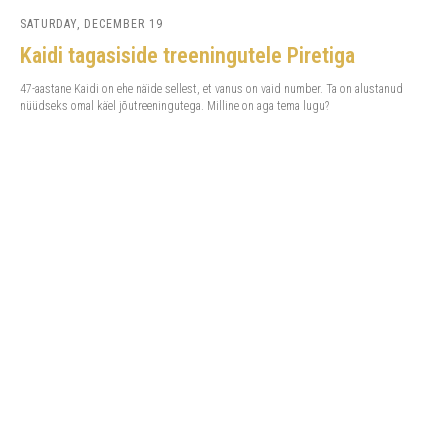
SATURDAY, DECEMBER 19
Kaidi tagasiside treeningutele Piretiga
47-aastane Kaidi on ehe näide sellest, et vanus on vaid number. Ta on alustanud
nüüdseks omal käel jõutreeningutega. Milline on aga tema lugu?