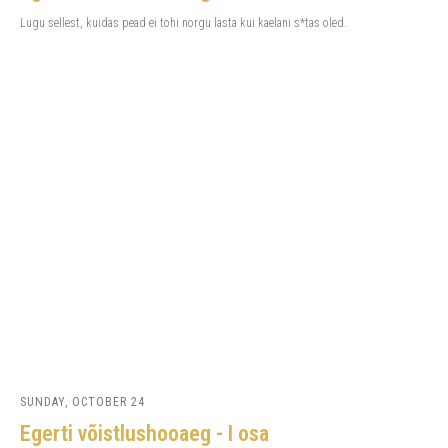
Lugu sellest, kuidas pead ei tohi norgu lasta kui kaelani s*tas oled.
SUNDAY, OCTOBER 24
Egerti võistlushooaeg - I osa