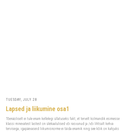
TUESDAY, JULY 28
Lapsed ja liikumine osa1
Tõenäoliselt ei tule enam kellelegi üllatuseks fakt, et tervelt kolmandik esimesse
klassi minevatest lastest on ülekaalulised või rasvunud ja /või lihtsalt kehva
tervisega, igapäevaseid liikumisnorme ei täida enamik ning see kõik on kahjuks