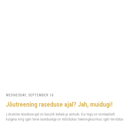
WEDNESDAY, SEPTEMBER 16
Jõutreening raseduse ajal? Jah, muidugi!
Liikumine raseduse ajal on kasulik kehale ja vaimule. Kui tegu on normaalselt
kulgeva ning igati terve rasedusega on mõõdukas treeningkoormus igati tervitatav.