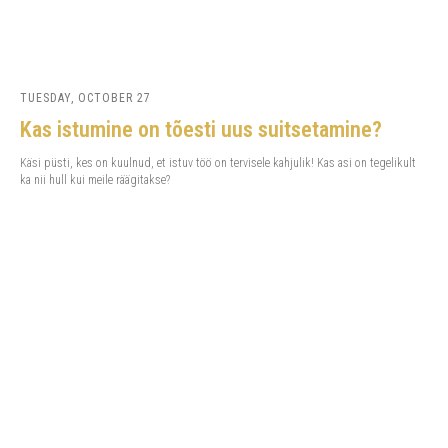
TUESDAY, OCTOBER 27
Kas istumine on tõesti uus suitsetamine?
Käsi püsti, kes on kuulnud, et istuv töö on tervisele kahjulik! Kas asi on tegelikult
ka nii hull kui meile räägitakse?