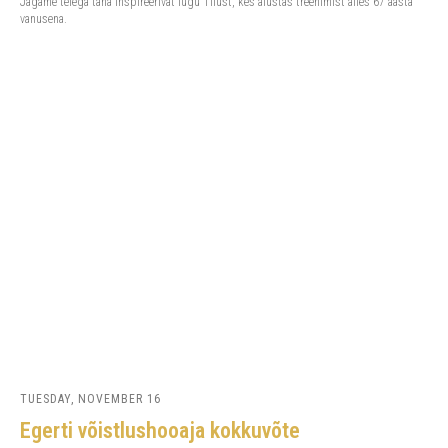
Jagame teiega täna inspireerivat lugu Tiiust, kes alustas treenimist alles 67 aasta
vanusena.
TUESDAY, NOVEMBER 16
Egerti võistlushooaja kokkuvõte