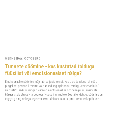
WEDNESDAY, OCTOBER 7
Tunnete söömine - kas kustutad toiduga
füüsilist või emotsionaalset nälga?
Emotsionaalne söömine mõjutab paljusid meist. Kas oled tundund, et sööd
pingelisel perioodil teisiti? Või tunned aeg-ajalt soovi midagi „ebatervislikku“
ampsata? Teadusuuringud viitavad emotsionaalise söömise puhul enamasti
kõrgematele stressi- ja depressiivsuse ilmingutele. See tähendab, et söömine on
tagajärg ning sellega tegelemiseks tuleb analüüsida probleemi tekkepõhjuseid.