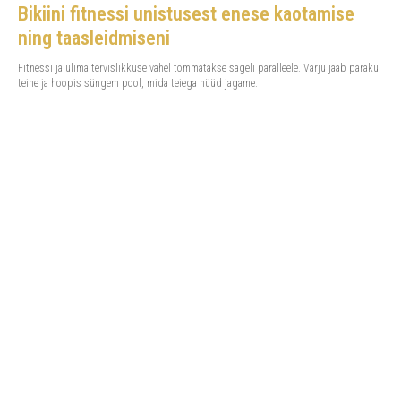
Bikiini fitnessi unistusest enese kaotamise
ning taasleidmiseni
Fitnessi ja ülima tervislikkuse vahel tõmmatakse sageli paralleele. Varju jääb paraku
teine ja hoopis süngem pool, mida teiega nüüd jagame.