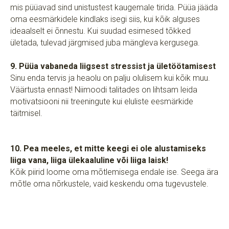
mis püüavad sind unistustest kaugemale tirida. Püüa jääda
oma eesmärkidele kindlaks isegi siis, kui kõik alguses
ideaalselt ei õnnestu. Kui suudad esimesed tõkked
ületada, tulevad järgmised juba mängleva kergusega.
9. Püüa vabaneda liigsest stressist ja ületöötamisest
Sinu enda tervis ja heaolu on palju olulisem kui kõik muu.
Väärtusta ennast! Niimoodi talitades on lihtsam leida
motivatsiooni nii treeningute kui eluliste eesmärkide
täitmisel.
10. Pea meeles, et mitte keegi ei ole alustamiseks
liiga vana, liiga ülekaaluline või liiga laisk!
Kõik piirid loome oma mõtlemisega endale ise. Seega ära
mõtle oma nõrkustele, vaid keskendu oma tugevustele.