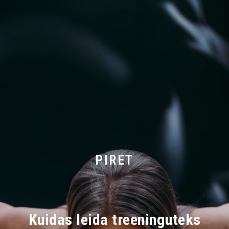
PIRET
Kuidas leida treeninguteks