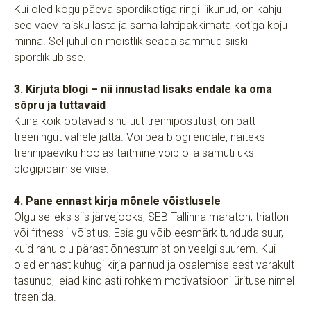
Kui oled kogu päeva spordikotiga ringi liikunud, on kahju
see vaev raisku lasta ja sama lahtipakkimata kotiga koju
minna. Sel juhul on mõistlik seada sammud siiski
spordiklubisse.
3. Kirjuta blogi – nii innustad lisaks endale ka oma
sõpru ja tuttavaid
Kuna kõik ootavad sinu uut trennipostitust, on patt
treeningut vahele jätta. Või pea blogi endale, näiteks
trennipäeviku hoolas täitmine võib olla samuti üks
blogipidamise viise.
4. Pane ennast kirja mõnele võistlusele
Olgu selleks siis järvejooks, SEB Tallinna maraton, triatlon
või fitness'i-võistlus. Esialgu võib eesmärk tunduda suur,
kuid rahulolu pärast õnnestumist on veelgi suurem. Kui
oled ennast kuhugi kirja pannud ja osalemise eest varakult
tasunud, leiad kindlasti rohkem motivatsiooni ürituse nimel
treenida.