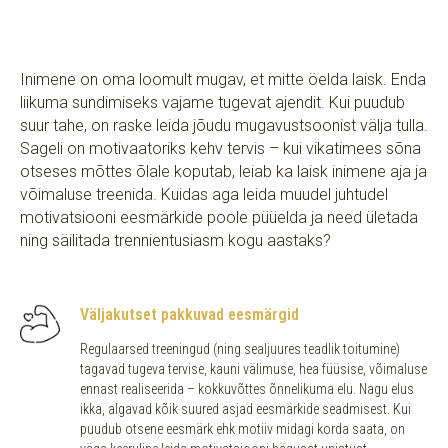
Inimene on oma loomult mugav, et mitte öelda laisk. Enda
liikuma sundimiseks vajame tugevat ajendit. Kui puudub
suur tahe, on raske leida jõudu mugavustsoonist välja tulla.
Sageli on motivaatoriks kehv tervis – kui vikatimees sõna
otseses mõttes õlale koputab, leiab ka laisk inimene aja ja
võimaluse treenida. Kuidas aga leida muudel juhtudel
motivatsiooni eesmärkide poole püüelda ja need ületada
ning säilitada trennientusiasm kogu aastaks?
Väljakutset pakkuvad eesmärgid
Regulaarsed treeningud (ning sealjuures teadlik toitumine)
tagavad tugeva tervise, kauni välimuse, hea füüsise, võimaluse
ennast realiseerida – kokkuvõttes õnnelikuma elu. Nagu elus
ikka, algavad kõik suured asjad eesmärkide seadmisest. Kui
puudub otsene eesmärk ehk motiiv midagi korda saata, on