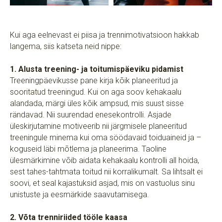
Kui aga eelnevast ei piisa ja trennimotivatsioon hakkab
langema, siis katseta neid nippe:
1. Alusta treening- ja toitumispäeviku pidamist
Treeningpäevikusse pane kirja kõik planeeritud ja
sooritatud treeningud. Kui on aga soov kehakaalu
alandada, märgi üles kõik ampsud, mis suust sisse
rändavad. Nii suurendad enesekontrolli. Asjade
üleskirjutamine motiveerib nii järgmisele planeeritud
treeningule minema kui oma söödavaid toiduaineid ja –
koguseid läbi mõtlema ja planeerima. Taoline
ülesmärkimine võib aidata kehakaalu kontrolli all hoida,
sest tahes-tahtmata toitud nii korralikumalt. Sa lihtsalt ei
soovi, et seal kajastuksid asjad, mis on vastuolus sinu
unistuste ja eesmärkide saavutamisega.
2. Võta trenniriided tööle kaasa