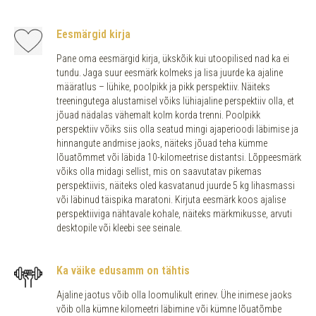
Eesmärgid kirja
Pane oma eesmärgid kirja, ükskõik kui utoopilised nad ka ei
tundu. Jaga suur eesmärk kolmeks ja lisa juurde ka ajaline
määratlus – lühike, poolpikk ja pikk perspektiiv. Näiteks
treeningutega alustamisel võiks lühiajaline perspektiiv olla, et
jõuad nädalas vähemalt kolm korda trenni. Poolpikk
perspektiiv võiks siis olla seatud mingi ajaperioodi läbimise ja
hinnangute andmise jaoks, näiteks jõuad teha kümme
lõuatõmmet või läbida 10-kilomeetrise distantsi. Lõppeesmärk
võiks olla midagi sellist, mis on saavutatav pikemas
perspektiivis, näiteks oled kasvatanud juurde 5 kg lihasmassi
või läbinud täispika maratoni. Kirjuta eesmärk koos ajalise
perspektiiviga nähtavale kohale, näiteks märkmikusse, arvuti
desktopile või kleebi see seinale.
Ka väike edusamm on tähtis
Ajaline jaotus võib olla loomulikult erinev. Ühe inimese jaoks
võib olla kümne kilomeetri läbimine või kümne lõuatõmbe