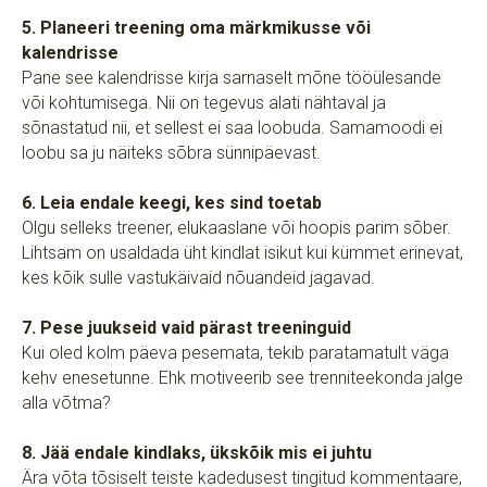
5. Planeeri treening oma märkmikusse või
kalendrisse
Pane see kalendrisse kirja sarnaselt mõne tööülesande
või kohtumisega. Nii on tegevus alati nähtaval ja
sõnastatud nii, et sellest ei saa loobuda. Samamoodi ei
loobu sa ju näiteks sõbra sünnipäevast.
6. Leia endale keegi, kes sind toetab
Olgu selleks treener, elukaaslane või hoopis parim sõber.
Lihtsam on usaldada üht kindlat isikut kui kümmet erinevat,
kes kõik sulle vastukäivaid nõuandeid jagavad.
7. Pese juukseid vaid pärast treeninguid
Kui oled kolm päeva pesemata, tekib paratamatult väga
kehv enesetunne. Ehk motiveerib see trenniteekonda jalge
alla võtma?
8. Jää endale kindlaks, ükskõik mis ei juhtu
Ära võta tõsiselt teiste kadedusest tingitud kommentaare,