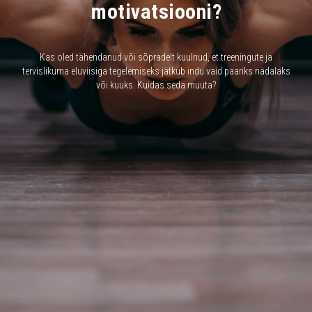
motivatsiooni?
Kas oled tähendanud või sõpradelt kuulnud, et treeningute ja
tervislikuma eluviisiga tegelemiseks jätkub indu vaid paariks nädalaks
või kuuks. Kuidas seda muuta?