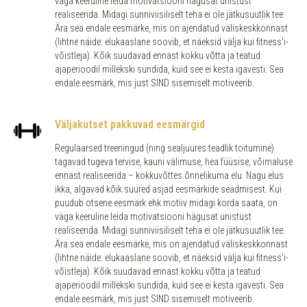
väga keeruline leida motivatsiooni hägusat unistust
realiseerida. Midagi sunniviisiliselt teha ei ole jätkusuutlik tee.
Ära sea endale eesmärke, mis on ajendatud väliskeskkonnast
(lihtne näide: elukaaslane soovib, et näeksid välja kui fitness'i-
võistleja). Kõik suudavad ennast kokku võtta ja teatud
ajaperioodil millekski sundida, kuid see ei kesta igavesti. Sea
endale eesmärk, mis just SIND sisemiselt motiveerib.
Väljakutset pakkuvad eesmärgid
Regulaarsed treeningud (ning sealjuures teadlik toitumine)
tagavad tugeva tervise, kauni välimuse, hea füüsise, võimaluse
ennast realiseerida – kokkuvõttes õnnelikuma elu. Nagu elus
ikka, algavad kõik suured asjad eesmärkide seadmisest. Kui
puudub otsene eesmärk ehk motiiv midagi korda saata, on
väga keeruline leida motivatsiooni hägusat unistust
realiseerida. Midagi sunniviisiliselt teha ei ole jätkusuutlik tee.
Ära sea endale eesmärke, mis on ajendatud väliskeskkonnast
(lihtne näide: elukaaslane soovib, et näeksid välja kui fitness'i-
võistleja). Kõik suudavad ennast kokku võtta ja teatud
ajaperioodil millekski sundida, kuid see ei kesta igavesti. Sea
endale eesmärk, mis just SIND sisemiselt motiveerib.