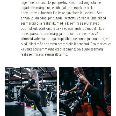
tegemine hoopis pikk perspektiiv. Seepärast ongi oluline
jagada eesmärgid nii, et lühiajaline perspektiiv oleks
saavutatav suhteliselt lühikese ajavahemiku jooksul. See
annab jõudu edasi pingutada, seetõttu võivadki lühiajalised
eesmärgid olla realistlikumad ja kiiremini saavutatavad.
Loomulikult võid kasutada ka edasiarendatud mudelit, kus
paned paika lõppeesmärgi ja lood sinna vahele kas või
kümneid vaheetappe. Iga etapi läbimine annab ju innustust, et
oled jällegi mõne sammu eesmärgile lähenenud. Pea meeles, et
ka väike edusamm (ühe etapi läbimine) on suure eesmärgi
realiseerimiseks äärmiselt tähtis.