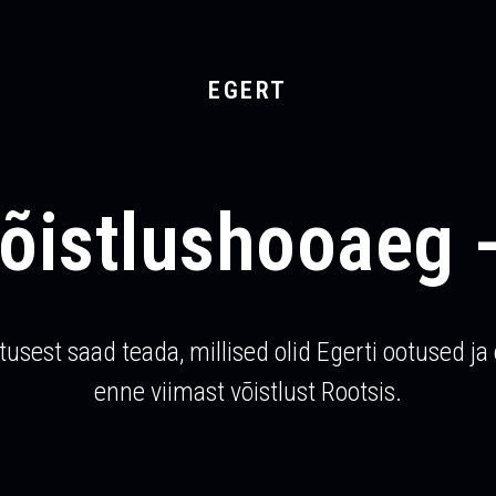
EGERT
võistlushooaeg -
itusest saad teada, millised olid Egerti ootused j
enne viimast võistlust Rootsis.